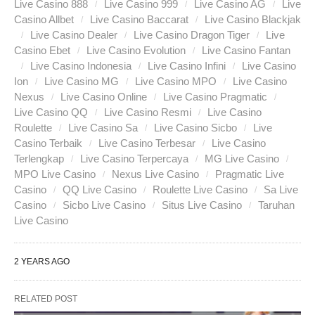
Live Casino 888
Live Casino 999
Live Casino AG
Live
Casino Allbet
Live Casino Baccarat
Live Casino Blackjak
Live Casino Dealer
Live Casino Dragon Tiger
Live
Casino Ebet
Live Casino Evolution
Live Casino Fantan
Live Casino Indonesia
Live Casino Infini
Live Casino
Ion
Live Casino MG
Live Casino MPO
Live Casino
Nexus
Live Casino Online
Live Casino Pragmatic
Live Casino QQ
Live Casino Resmi
Live Casino
Roulette
Live Casino Sa
Live Casino Sicbo
Live
Casino Terbaik
Live Casino Terbesar
Live Casino
Terlengkap
Live Casino Terpercaya
MG Live Casino
MPO Live Casino
Nexus Live Casino
Pragmatic Live
Casino
QQ Live Casino
Roulette Live Casino
Sa Live
Casino
Sicbo Live Casino
Situs Live Casino
Taruhan
Live Casino
2 YEARS AGO
RELATED POST