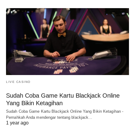
LIVE CASINO
Sudah Coba Game Kartu Blackjack Online
Yang Bikin Ketagihan
Sudah Coba Game Kartu Blackjack Online Yang Bikin Ketagihan -
Pernahkah Anda mendengar tentang blackjack…
1 year ago