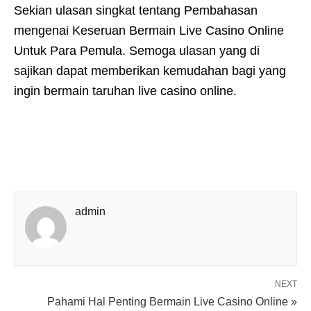
Sekian ulasan singkat tentang Pembahasan
mengenai Keseruan Bermain Live Casino Online
Untuk Para Pemula. Semoga ulasan yang di
sajikan dapat memberikan kemudahan bagi yang
ingin bermain taruhan live casino online.
admin
NEXT
Pahami Hal Penting Bermain Live Casino Online »