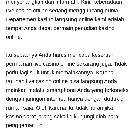
menyenangkan dan informatif. Kini, keberadaan
live casino online sedang mengguncang dunia.
Departemen kasino langsung online kami adalah
tempat Anda dapat bermain perjudian kasino
online.
Itu sebabnya Anda harus mencoba keseruan
permainan live casino online sekarang juga. Tidak
perlu lagi sulit untuk memainkannya. Karena
taruhan live casino online bisa langsung Anda
mainkan melalui smartphone Anda yang terkoneksi
dengan jaringan internet, hanya dengan duduk di
rumah saja. Oleh karena itu, tidak heran jika
kasino darat jarang sekali dikunjungi oleh para
penggemar judi.