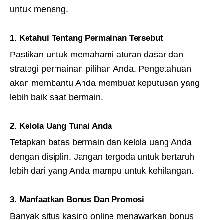
untuk menang.
1. Ketahui Tentang Permainan Tersebut
Pastikan untuk memahami aturan dasar dan
strategi permainan pilihan Anda. Pengetahuan
akan membantu Anda membuat keputusan yang
lebih baik saat bermain.
2. Kelola Uang Tunai Anda
Tetapkan batas bermain dan kelola uang Anda
dengan disiplin. Jangan tergoda untuk bertaruh
lebih dari yang Anda mampu untuk kehilangan.
3. Manfaatkan Bonus Dan Promosi
Banyak situs kasino online menawarkan bonus