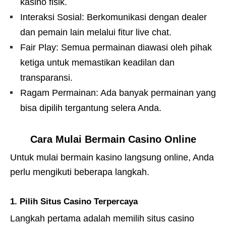
kasino fisik.
Interaksi Sosial: Berkomunikasi dengan dealer
dan pemain lain melalui fitur live chat.
Fair Play: Semua permainan diawasi oleh pihak
ketiga untuk memastikan keadilan dan
transparansi.
Ragam Permainan: Ada banyak permainan yang
bisa dipilih tergantung selera Anda.
Cara Mulai Bermain Casino Online
Untuk mulai bermain kasino langsung online, Anda
perlu mengikuti beberapa langkah.
1. Pilih Situs Casino Terpercaya
Langkah pertama adalah memilih situs casino