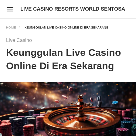
LIVE CASINO RESORTS WORLD SENTOSA
HOME
KEUNGGULAN LIVE CASINO ONLINE DI ERA SEKARANG
Live Casino
Keunggulan Live Casino
Online Di Era Sekarang