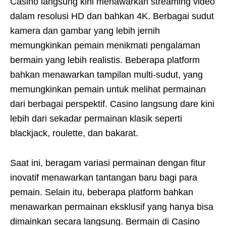
Casino langsung kini menawarkan streaming video
dalam resolusi HD dan bahkan 4K. Berbagai sudut
kamera dan gambar yang lebih jernih
memungkinkan pemain menikmati pengalaman
bermain yang lebih realistis. Beberapa platform
bahkan menawarkan tampilan multi-sudut, yang
memungkinkan pemain untuk melihat permainan
dari berbagai perspektif. Casino langsung dare kini
lebih dari sekadar permainan klasik seperti
blackjack, roulette, dan bakarat.
Saat ini, beragam variasi permainan dengan fitur
inovatif menawarkan tantangan baru bagi para
pemain. Selain itu, beberapa platform bahkan
menawarkan permainan eksklusif yang hanya bisa
dimainkan secara langsung. Bermain di Casino