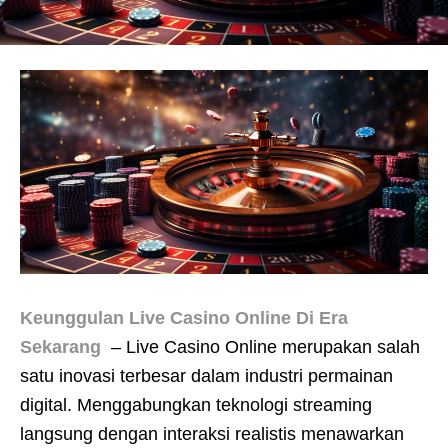
Keunggulan Live Casino Online Di Era
Sekarang
– Live Casino Online merupakan salah
satu inovasi terbesar dalam industri permainan
digital. Menggabungkan teknologi streaming
langsung dengan interaksi realistis menawarkan