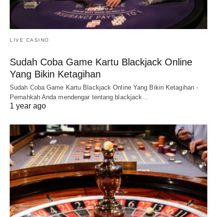
LIVE CASINO
Sudah Coba Game Kartu Blackjack Online
Yang Bikin Ketagihan
Sudah Coba Game Kartu Blackjack Online Yang Bikin Ketagihan -
Pernahkah Anda mendengar tentang blackjack…
1 year ago