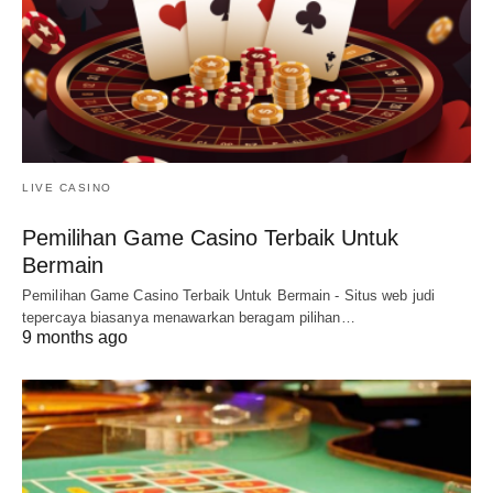
LIVE CASINO
Pemilihan Game Casino Terbaik Untuk
Bermain
Pemilihan Game Casino Terbaik Untuk Bermain - Situs web judi
tepercaya biasanya menawarkan beragam pilihan…
9 months ago