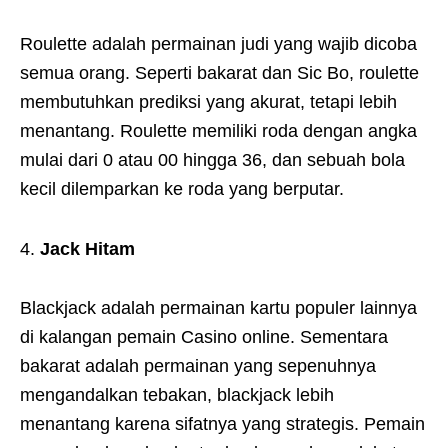
Roulette adalah permainan judi yang wajib dicoba
semua orang. Seperti bakarat dan Sic Bo, roulette
membutuhkan prediksi yang akurat, tetapi lebih
menantang. Roulette memiliki roda dengan angka
mulai dari 0 atau 00 hingga 36, ​​​​dan sebuah bola
kecil dilemparkan ke roda yang berputar.
Jack Hitam
Blackjack adalah permainan kartu populer lainnya
di kalangan pemain Casino online. Sementara
bakarat adalah permainan yang sepenuhnya
mengandalkan tebakan, blackjack lebih
menantang karena sifatnya yang strategis. Pemain