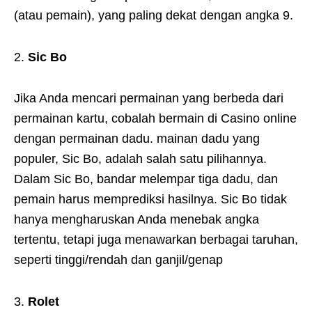
(atau pemain), yang paling dekat dengan angka 9.
Sic Bo
Jika Anda mencari permainan yang berbeda dari
permainan kartu, cobalah bermain di Casino online
dengan permainan dadu. mainan dadu yang
populer, Sic Bo, adalah salah satu pilihannya.
Dalam Sic Bo, bandar melempar tiga dadu, dan
pemain harus memprediksi hasilnya. Sic Bo tidak
hanya mengharuskan Anda menebak angka
tertentu, tetapi juga menawarkan berbagai taruhan,
seperti tinggi/rendah dan ganjil/genap
Rolet