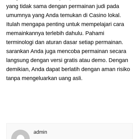
yang tidak sama dengan permainan judi pada
umumnya yang Anda temukan di Casino lokal.
Itulah mengapa penting untuk mempelajari cara
memainkannya terlebih dahulu. Pahami
terminologi dan aturan dasar setiap permainan.
sarankan Anda juga mencoba permainan secara
langsung dengan versi gratis atau demo. Dengan
demikian, Anda dapat berlatih dengan aman risiko
tanpa mengeluarkan uang asli.
admin