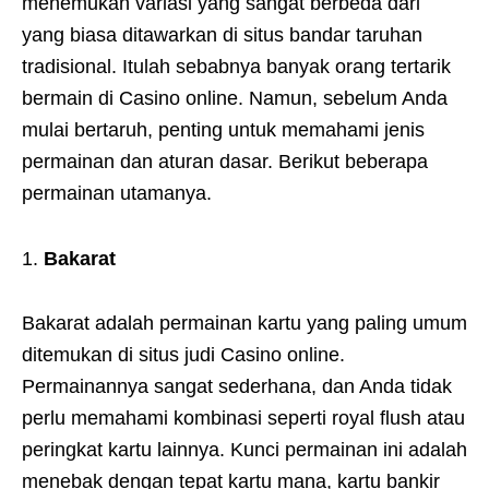
menemukan variasi yang sangat berbeda dari
yang biasa ditawarkan di situs bandar taruhan
tradisional. Itulah sebabnya banyak orang tertarik
bermain di Casino online. Namun, sebelum Anda
mulai bertaruh, penting untuk memahami jenis
permainan dan aturan dasar. Berikut beberapa
permainan utamanya.
Bakarat
Bakarat adalah permainan kartu yang paling umum
ditemukan di situs judi Casino online.
Permainannya sangat sederhana, dan Anda tidak
perlu memahami kombinasi seperti royal flush atau
peringkat kartu lainnya. Kunci permainan ini adalah
menebak dengan tepat kartu mana, kartu bankir