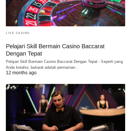
LIVE CASINO
Pelajari Skill Bermain Casino Baccarat
Dengan Tepat
Pelajari Skill Bermain Casino Baccarat Dengan Tepat - Seperti yang
Anda ketahui, bakarat adalah permainan…
12 months ago