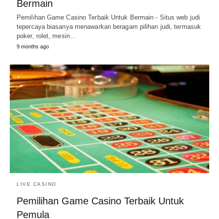
Bermain
Pemilihan Game Casino Terbaik Untuk Bermain - Situs web judi
tepercaya biasanya menawarkan beragam pilihan judi, termasuk
poker, rolet, mesin…
9 months ago
LIVE CASINO
Pemilihan Game Casino Terbaik Untuk
Pemula