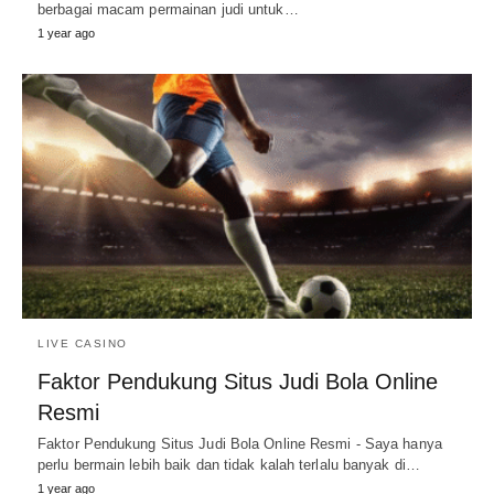
berbagai macam permainan judi untuk…
1 year ago
LIVE CASINO
Faktor Pendukung Situs Judi Bola Online
Resmi
Faktor Pendukung Situs Judi Bola Online Resmi - Saya hanya
perlu bermain lebih baik dan tidak kalah terlalu banyak di…
1 year ago