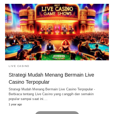
LIVE CASINO
Strategi Mudah Menang Bermain Live
Casino Terpopular
Strategi Mudah Menang Bermain Live Casino Terpopular -
Berbiaca tentang Live Casino yang canggih dan semakin
popular sampai saat ini.…
1 year ago