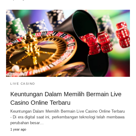
LIVE CASINO
Keuntungan Dalam Memilih Bermain Live
Casino Online Terbaru
Keuntungan Dalam Memilih Bermain Live Casino Online Terbaru
- Di era digital saat ini, perkembangan teknologi telah membawa
perubahan besar…
1 year ago