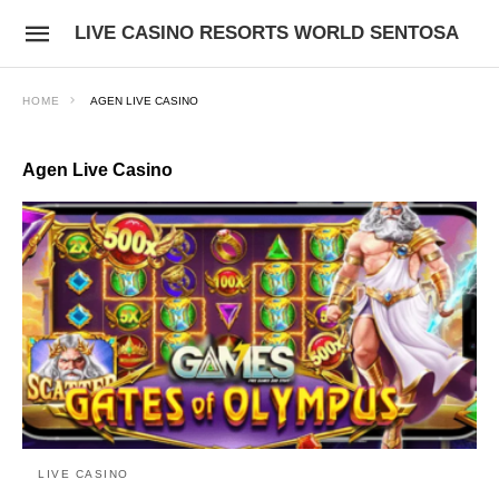
LIVE CASINO RESORTS WORLD SENTOSA
HOME
AGEN LIVE CASINO
Agen Live Casino
LIVE CASINO