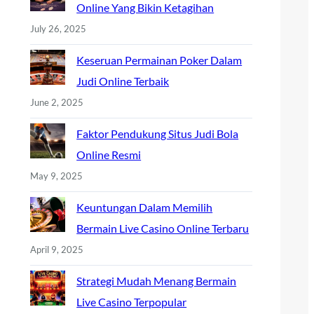
Online Yang Bikin Ketagihan
July 26, 2025
Keseruan Permainan Poker Dalam
Judi Online Terbaik
June 2, 2025
Faktor Pendukung Situs Judi Bola
Online Resmi
May 9, 2025
Keuntungan Dalam Memilih
Bermain Live Casino Online Terbaru
April 9, 2025
Strategi Mudah Menang Bermain
Live Casino Terpopular