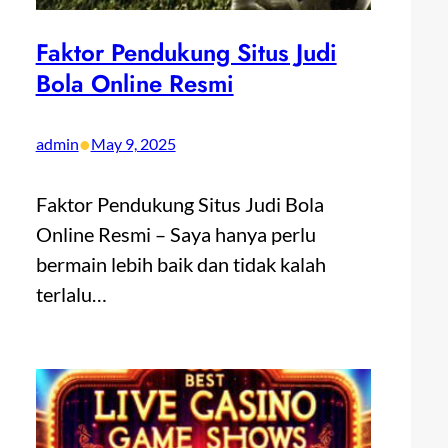
Faktor Pendukung Situs Judi
Bola Online Resmi
•
admin
May 9, 2025
Faktor Pendukung Situs Judi Bola
Online Resmi – Saya hanya perlu
bermain lebih baik dan tidak kalah
terlalu…