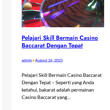
Pelajari Skill Bermain Casino
Baccarat Dengan Tepat
•
admin
August 26, 2025
Pelajari Skill Bermain Casino Baccarat
Dengan Tepat – Seperti yang Anda
ketahui, bakarat adalah permainan
Casino Baccarat yang…