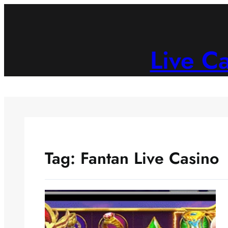
Skip
to
content
Live C
Tag:
Fantan Live Casino