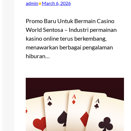
•
admin
March 6, 2026
Promo Baru Untuk Bermain Casino
World Sentosa – Industri permainan
kasino online terus berkembang,
menawarkan berbagai pengalaman
hiburan…