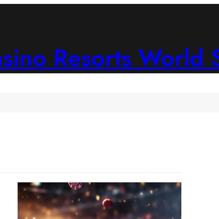
asino Resorts World 