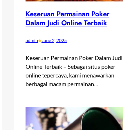
Keseruan Permainan Poker
Dalam Judi Online Terbaik
•
admin
June 2, 2025
Keseruan Permainan Poker Dalam Judi
Online Terbaik – Sebagai situs poker
online tepercaya, kami menawarkan
berbagai macam permainan…