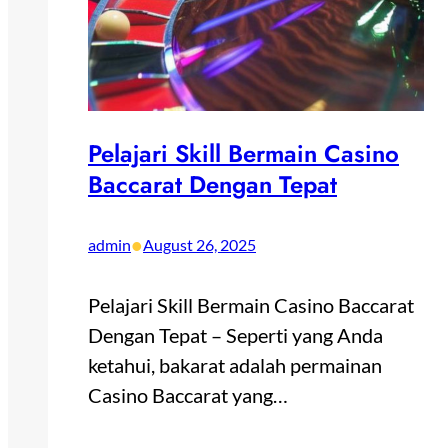
Pelajari Skill Bermain Casino
Baccarat Dengan Tepat
•
admin
August 26, 2025
Pelajari Skill Bermain Casino Baccarat
Dengan Tepat – Seperti yang Anda
ketahui, bakarat adalah permainan
Casino Baccarat yang…