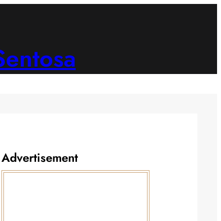
Sentosa
Advertisement