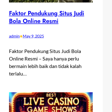
Faktor Pendukung Situs Judi
Bola Online Resmi
•
admin
May 9, 2025
Faktor Pendukung Situs Judi Bola
Online Resmi – Saya hanya perlu
bermain lebih baik dan tidak kalah
terlalu…