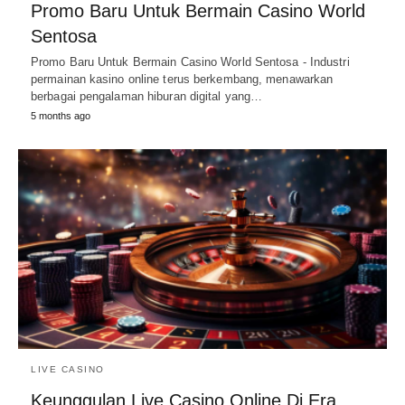
Promo Baru Untuk Bermain Casino World
Sentosa
Promo Baru Untuk Bermain Casino World Sentosa - Industri
permainan kasino online terus berkembang, menawarkan
berbagai pengalaman hiburan digital yang…
5 months ago
LIVE CASINO
Keunggulan Live Casino Online Di Era