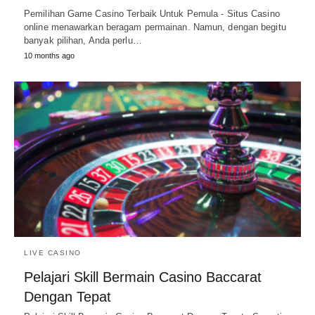
Pemilihan Game Casino Terbaik Untuk Pemula - Situs Casino
online menawarkan beragam permainan. Namun, dengan begitu
banyak pilihan, Anda perlu…
10 months ago
LIVE CASINO
Pelajari Skill Bermain Casino Baccarat
Dengan Tepat