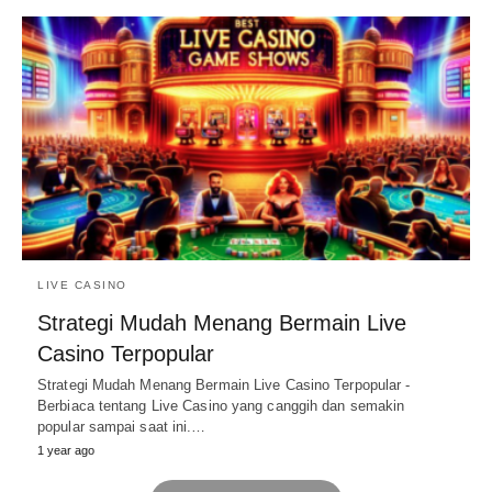
LIVE CASINO
Strategi Mudah Menang Bermain Live
Casino Terpopular
Strategi Mudah Menang Bermain Live Casino Terpopular -
Berbiaca tentang Live Casino yang canggih dan semakin
popular sampai saat ini.…
1 year ago