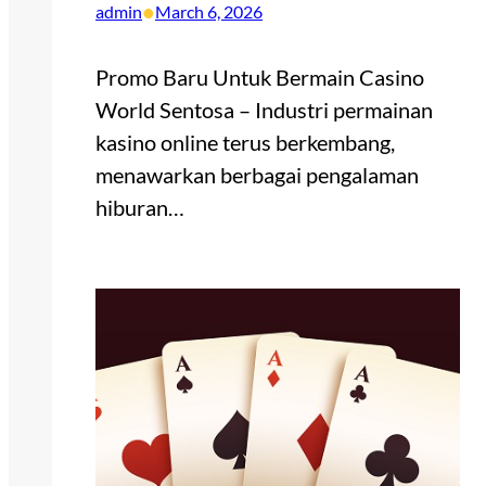
•
admin
March 6, 2026
Promo Baru Untuk Bermain Casino
World Sentosa – Industri permainan
kasino online terus berkembang,
menawarkan berbagai pengalaman
hiburan…