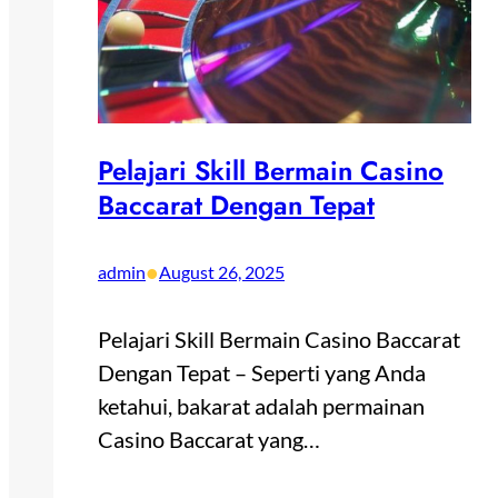
Pelajari Skill Bermain Casino
Baccarat Dengan Tepat
•
admin
August 26, 2025
Pelajari Skill Bermain Casino Baccarat
Dengan Tepat – Seperti yang Anda
ketahui, bakarat adalah permainan
Casino Baccarat yang…