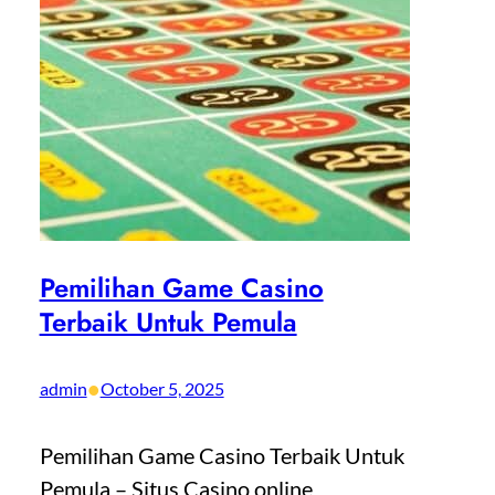
Pemilihan Game Casino
Terbaik Untuk Pemula
•
admin
October 5, 2025
Pemilihan Game Casino Terbaik Untuk
Pemula – Situs Casino online