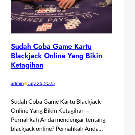
Sudah Coba Game Kartu
Blackjack Online Yang Bikin
Ketagihan
•
admin
July 26, 2025
Sudah Coba Game Kartu Blackjack
Online Yang Bikin Ketagihan –
Pernahkah Anda mendengar tentang
blackjack online? Pernahkah Anda…